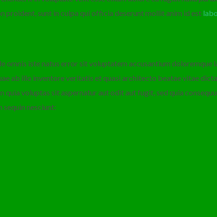
 proident, sunt in culpa qui officia deserunt mollit anim id est
lab
nde omnis iste natus error sit voluptatem accusantium doloremque
ae ab illo inventore veritatis et quasi architecto beatae vitae dic
 quia voluptas sit aspernatur aut odit aut fugit, sed quia consequ
m sequin nesciunt: