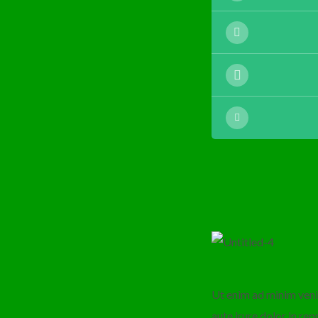
Ut enim ad minim veni
aute irure dolor in rep