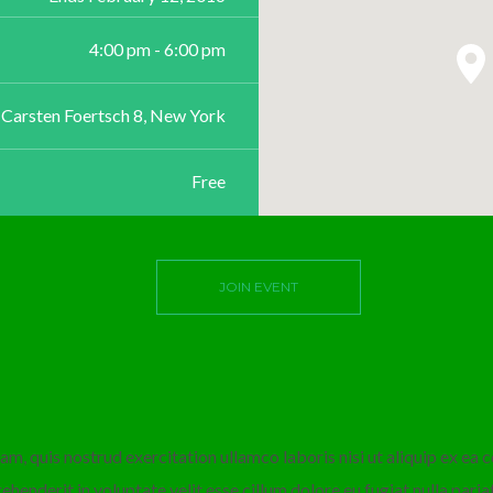
4:00 pm - 6:00 pm
Carsten Foertsch 8, New York
Free
JOIN EVENT
am, quis nostrud exercitation ullamco laboris nisi ut aliquip ex e
rehenderit in voluptate velit esse cillum dolore eu fugiat nulla paria