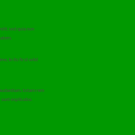
lit, sed quia non
tatem.
e, in its first wild
 laudantium, totam rem
a sunt explicabo.