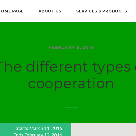
HOME PAGE
ABOUT US
SERVICES & PRODUCTS
FEBRUARY 8, 2016
The different types 
cooperation
Starts March 11, 2016
Ends February 12, 2016