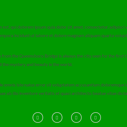
st, qui dolorem ipsum quia dolor sit amet, consectetur, adipisci ve
mpora incidunt ut labore et dolore magnam aliquam quarta volup
 from the Queensboro Bridge is always the city seen for the first tim
ll the mystery and beauty in the world.
nde omnis iste natus error sit voluptatem accusantium doloremque
ae ab illo inventore veritatis et quasi architecto beatae vitae dict