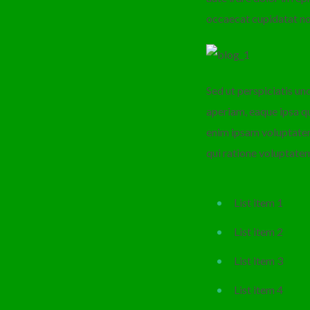
occaecat cupidatat non
Sed ut perspiciatis u
aperiam, eaque ipsa qu
enim ipsam voluptatem
qui ratione voluptate
List item 1
List item 2
List item 3
List item 4