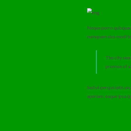
Neque porro quisquam e
numquam eius modi te
The city seen
promise of a
Sed ut perspiciatis u
aperiam, eaque ipsa qu