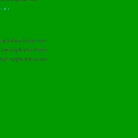
orum
.
 laudantium, totam rem
ta sunt explicabo. Nemo
untur magni dolores eos